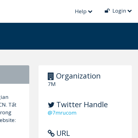
Login
Help
Organization
7M
gian
Twitter Handle
CN. Tất
trong
@7mrucom
ebsite:
URL