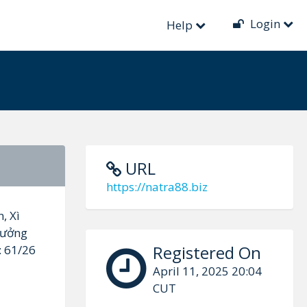
Login
Help
URL
https://natra88.biz
, Xì
thưởng
Registered On
: 61/26
April 11, 2025 20:04
CUT