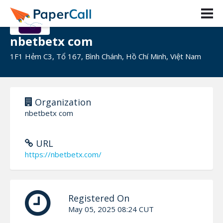
nbetbetx com
1F1 Hẻm C3, Tổ 167, Bình Chánh, Hồ Chí Minh, Việt Nam
Organization
nbetbetx com
URL
https://nbetbetx.com/
Registered On
May 05, 2025 08:24 CUT