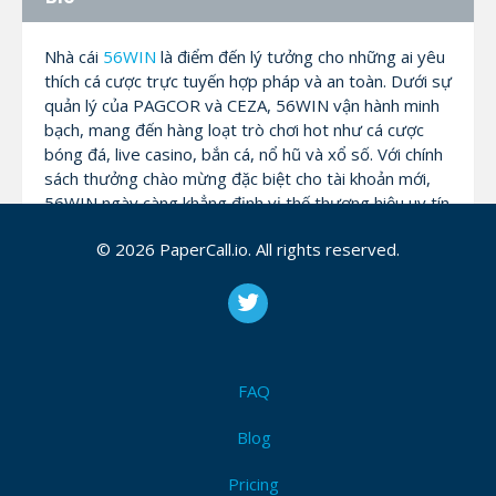
Nhà cái
56WIN
là điểm đến lý tưởng cho những ai yêu
thích cá cược trực tuyến hợp pháp và an toàn. Dưới sự
quản lý của PAGCOR và CEZA, 56WIN vận hành minh
bạch, mang đến hàng loạt trò chơi hot như cá cược
bóng đá, live casino, bắn cá, nổ hũ và xổ số. Với chính
sách thưởng chào mừng đặc biệt cho tài khoản mới,
56WIN ngày càng khẳng định vị thế thương hiệu uy tín
tại Việt Nam. #56win #nhacai56win #56winio
© 2026 PaperCall.io. All rights reserved.
#nhacai56winio Website:
https://56win.io/
Địa chỉ: 99
Nguyễn Duy Hiệu, Thảo Điền, Thủ Đức, Thành phố Hồ
Chí Minh SĐT: 0910582910 Email: 56winio@gmail.com
Social:
https://x.com/56winio
https://www.youtube.com/@56winio
https://www.pinterest.com/56winio/
FAQ
https://www.twitch.tv/56winio
https://tumblr.com/56winio
Blog
https://gravatar.com/56winio
https://bit.ly/m/56winio
https://jali.me/56winio
Pricing
https://www.behance.net/56winio