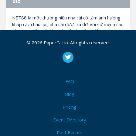
Bio
NET88 là một thương hiệu nhà cái có tầm ảnh hưởng
khắp các châu lục, nhà cái được ra đời với sứ mệnh cao
cả, mang đến một làn gió mới cho cộng đồng cá cược
hiện đại. Bước vào thế giới giải trí này, bạn sẽ được
© 2026 PaperCall.io. All rights reserved.
thỏa sức đam mê mà không cần tìm kiếm các sới bạc
xa xôi.
Website: https://net88z.net/
FAQ
Địa Chỉ: 192 Trần Minh Quyền, Phường 10, Quận 10,
Hồ Chí Minh, Việt Nam
Blog
Phone: 0966556554
Pricing
Event Directory
Email: net88znet@gmail.com
Past Events