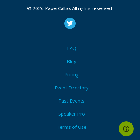
cấp các dịch vụ cá cược như tài xỉu, nổ hũ, thể thao,
© 2026 PaperCall.io. All rights reserved.
đá gà, game bài, xổ số, casino. Với giao diện dễ sử
dụng, tỷ lệ cược hấp dẫn và hỗ trợ khách hàng 24/7,
NEW88 mang đến cho người chơi một trải nghiệm cá
cược thú vị và an toàn. - Tên Thương Hiệu: Nhà cái
new88 - Địa chỉ: 379 Hùng Vương, Công Trang, Việt
Trì,Hồ Chí Minh,Việt Nam - Posstcode: 71300 -
FAQ
Phone: 0765999988 - Email:
new88seotopcom@gmail.com - Website:
Blog
https://new8838.net/
- Hashtag: #new88
Pricing
#new88seotop.com #new88cacuoc #new88thethao
#dangnhapnew88 #trangchunew88 #nhacainew88
Event Directory
#linknew88chinhthuc #new88com #thethaonew88
#dangkynew88
Past Events
Speaker Pro
Terms of Use