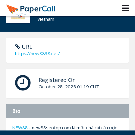
Nhà cái NEW88
Vietnam
URL
https://new8838.net/
Registered On
October 28, 2025 01:19 CUT
Bio
NEW88
- new88seotop.com là một nhà cái cá cược
xanh chín số một Châu Á về Gamming, chuyên cung