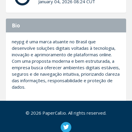
January 04, 2026 08:24 CUT
Bio
neypg é uma marca atuante no Brasil que
desenvolve soluções digitais voltadas à tecnologia,
inovação e aprimoramento de plataformas online.
Com uma proposta moderna e bem estruturada, a
empresa busca oferecer ambientes digitais estáveis,
seguros e de navegação intuitiva, priorizando clareza
das informações, responsabilidade e proteção de
dados.
A equipe da neypg trabalha continuamente na
atualização de seus sistemas, integração de novas
© 2026 PaperCall.io. All rights reserved.
funcionalidades e acompanhamento das tendências
do mercado digital. A marca valoriza transparência,
boas práticas tecnológicas e melhoria constante,