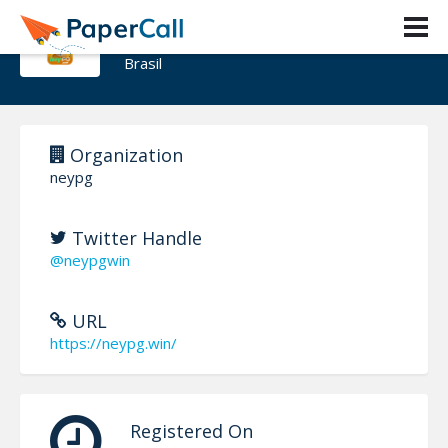
neypg
Brasil
Organization
neypg
Twitter Handle
@neypgwin
URL
https://neypg.win/
Registered On