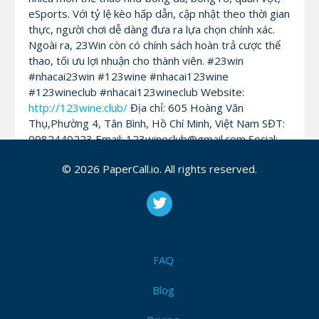
eSports. Với tỷ lệ kèo hấp dẫn, cập nhật theo thời gian
thực, người chơi dễ dàng đưa ra lựa chọn chính xác.
Ngoài ra, 23Win còn có chính sách hoàn trả cược thể
thao, tối ưu lợi nhuận cho thành viên. #23win
#nhacai23win #123wine #nhacai123wine
#123wineclub #nhacai123wineclub Website:
http://123wine.club/
Địa chỉ: 605 Hoàng Văn
Thụ,Phường 4, Tân Bình, Hồ Chí Minh, Việt Nam SĐT:
0982440223 Email: 123wineclub@gmail.com Social:
https://x.com/123wineclub
© 2026 PaperCall.io. All rights reserved.
https://www.youtube.com/@123wineclub
https://www.pinterest.com/123wineclub/
https://www.twitch.tv/123wineclub
https://gravatar.com/123wineclub
https://bit.ly/m/123wineclub
https://www.tumblr.com/123wineclub
FAQ
https://www.behance.net/123wineclub
https://linktr.ee/123wineclub
Blog
https://heylink.me/123wineclub/
https://linksta.cc/@123wineclub