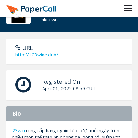
123wine Club
Unknown
URL
http://123wine.club/
Registered On
April 01, 2025 08:59 CUT
Bio
23win
cung cấp hàng nghìn kèo cược mỗi ngày trên
nhiều môn thể thao như bóng đá, bóng rổ, quần vợt,