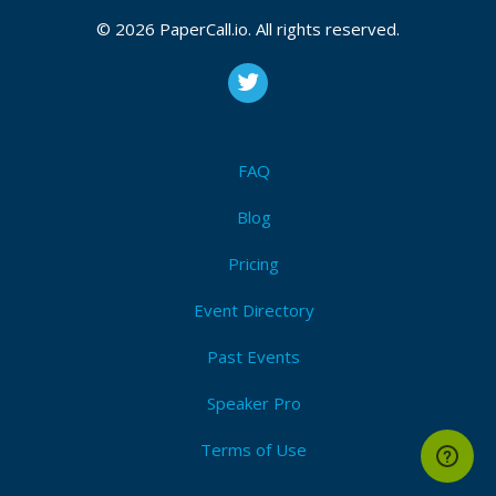
July 10, 2025 07:13 CUT
© 2026 PaperCall.io. All rights reserved.
Bio
69WIN đem đến hệ sinh thái giải trí đa dạng như thể
FAQ
thao, casino, xổ số, bắn cá và hàng trăm slot game
hấp dẫn. Với cam kết bảo mật tuyệt đối và dịch vụ
Blog
chăm sóc khách hàng https://69win.pizza/
Pricing
Event Directory
Past Events
Speaker Pro
Terms of Use