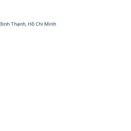
Bình Thạnh, Hồ Chí Minh