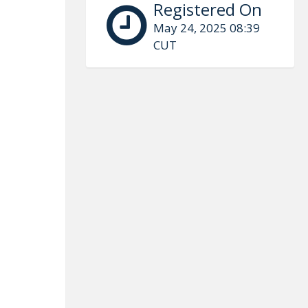
Registered On
May 24, 2025 08:39
CUT