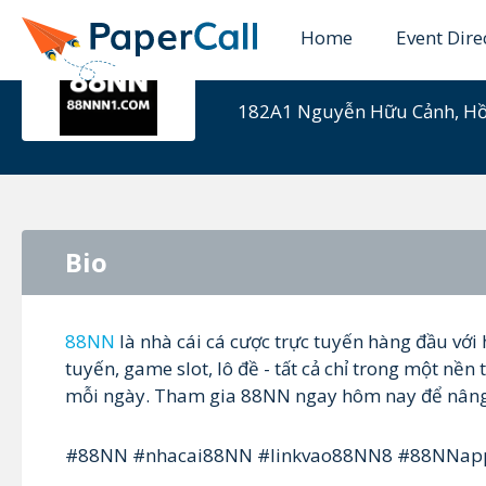
Home
Event Dire
88NN
182A1 Nguyễn Hữu Cảnh, Hồ
Bio
88NN
là nhà cái cá cược trực tuyến hàng đầu với h
tuyến, game slot, lô đề - tất cả chỉ trong một n
mỗi ngày. Tham gia 88NN ngay hôm nay để nâng 
#88NN #nhacai88NN #linkvao88NN8 #88NNap