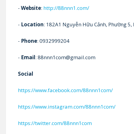
-
Website
:
http://88nnn1.com/
-
Location
: 182A1 Nguyễn Hữu Cảnh, Phường 5, 
-
Phone
: 0932999204
-
Email
: 88nnn1com@gmail.com
Social
https://www.facebook.com/88nnn1com/
https://www.instagram.com/88nnn1com/
https://twitter.com/88nnn1com