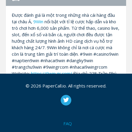
Được đánh giá là một trong những nhà cái hàng đầu
tại châu Á,
9Win
nổi bật với tỉ lệ cược hấp dẫn và kho
trò chơi hơn 6,000 sản phẩm. Từ thể thao, casino live,
slot, đến xổ số và bắn cá, người chơi đều được tận
hưởng chất lượng hình ảnh HD cùng dịch vụ hỗ trợ
khách hàng 24/7. 9Win không chỉ là nơi cá cược mà
còn là trung tâm giải trí toàn diện. #9win #casino9win
#naptien9win #nhacai9win #dangky9win
#trangchu9win #9wingrcom #nhacai9wingrcom
Website:
https://9win.gr.com/
Địa chỉ: 228 Trần Phú,
Phước Vĩnh, Huế, Thành phố Huế SĐT: 0928.869.555
© 2026 PaperCall.io. All rights reserved.
Email: 9win.name@gmail.com Social:
https://x.com/9wingrcom
https://www.youtube.com/@9wingrcom
https://www.pinterest.com/9wingrcom/
https://www.twitch.tv/9wingrcom
https://gravatar.com/9wingrcom
FAQ
https://bit.ly/m/9wingrcom
https://www.tumblr.com/9wingrcom