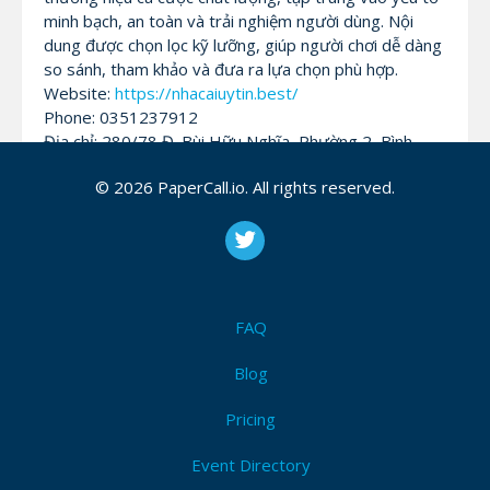
minh bạch, an toàn và trải nghiệm người dùng. Nội
dung được chọn lọc kỹ lưỡng, giúp người chơi dễ dàng
so sánh, tham khảo và đưa ra lựa chọn phù hợp.
Website:
https://nhacaiuytin.best/
Phone: 0351237912
Địa chỉ: 280/78 Đ. Bùi Hữu Nghĩa, Phường 2, Bình
Thạnh, Thành phố Hồ Chí Minh, Việt Nam
© 2026 PaperCall.io. All rights reserved.
Email: nhacaiuytinbest@gmail.com
Tags: #NhaCaiUyTin #NhaCai_UyTin #nhacaiuytinbest
#dangky_NhaCaiUyTin #trangchu_NhaCaiUyTin
#linkvao_NhaCaiUyTin
https://www.youtube.com/@nhacaiuytinbestt
https://twitter.com/nhacaiuytinbes
FAQ
https://www.pinterest.com/nhacaiuytinbest/
https://500px.com/p/nhacaiuytinbest
Blog
https://gravatar.com/casuallytremendous71f6177510
https://vi.gravatar.com/casuallytremendous71f6177510
Pricing
https://hu.gravatar.com/casuallytremendous71f6177510
https://github.com/nhacaiuytinbest
Event Directory
https://x.com/nhacaiuytinbes