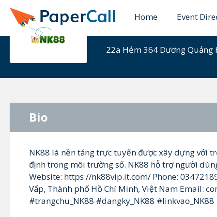
Home
Event Dire
NK 88
22a Hẻm 364 Dương Quảng H
Bio
NK88 là nền tảng trực tuyến được xây dựng với tr
định trong môi trường số. NK88 hỗ trợ người dùng
Website: https://nk88vip.it.com/ Phone: 03472
Vấp, Thành phố Hồ Chí Minh, Việt Nam Email: 
#trangchu_NK88 #dangky_NK88 #linkvao_NK88