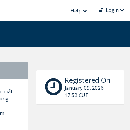
Login
Help
Registered On
January 09, 2026
n nhất
17:58 CUT
cung
m
am