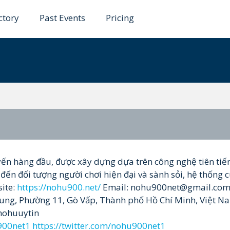
ctory
Past Events
Pricing
tuyến hàng đầu, được xây dựng dựa trên công nghệ tiên tiế
 đến đối tượng người chơi hiện đại và sành sỏi, hệ thống 
site:
https://nohu900.net/
Email: nohu900net@gmail.co
rung, Phường 11, Gò Vấp, Thành phố Hồ Chí Minh, Việt N
nohuuytin
900net1
https://twitter.com/nohu900net1