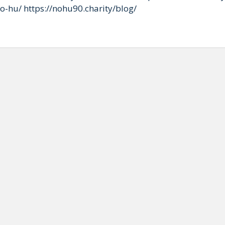
o-hu/ https://nohu90.charity/blog/