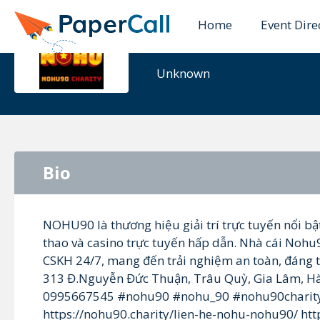
Home
Event Dire
NOHU90
Unknown
Bio
NOHU90 là thương hiệu giải trí trực tuyến nổi bậ
thao và casino trực tuyến hấp dẫn. Nhà cái Nohu9
CSKH 24/7, mang đến trải nghiệm an toàn, đáng tin
313 Đ.Nguyễn Đức Thuận, Trâu Quỳ, Gia Lâm, Hà
0995667545 #nohu90 #nohu_90 #nohu90charit
https://nohu90.charity/lien-he-nohu-nohu90/ http