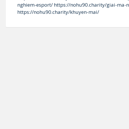
nghiem-esport/ https://nohu90.charity/giai-ma-n
https://nohu90.charity/khuyen-mai/