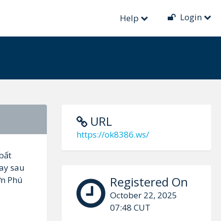
Login
Help
URL
https://ok8386.ws/
bất
gay sau
Registered On
ơn Phú
October 22, 2025
07:48 CUT