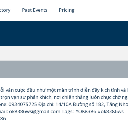
ctory
Past Events
Pricing
i ván cược đều như một màn trình diễn đầy kịch tính và 
rọn vẹn sự phấn khích, nơi chiến thắng luôn chực chờ n
hone: 0934075725 Địa chỉ: 14/10A Đường số 182, Tăng Nh
 Email: ok8386ws@gmail.com Tags: #OK8386 #ok8386ws
386