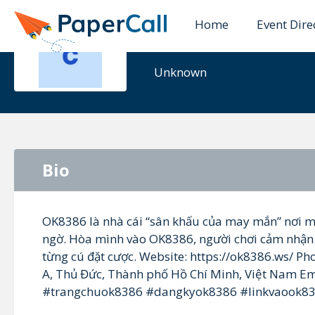
Home
Event Dire
ok8386
Unknown
Bio
OK8386 là nhà cái “sân khấu của may mắn” nơi mỗ
ngờ. Hòa mình vào OK8386, người chơi cảm nhận t
từng cú đặt cược. Website: https://ok8386.ws/ P
A, Thủ Đức, Thành phố Hồ Chí Minh, Việt Nam
#trangchuok8386 #dangkyok8386 #linkvaook8