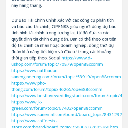
này hàng tháng.
Dự Báo Tài Chính Chính Xác Với các công cụ phân tích
và báo cáo tài chính, OPEN88 giúp người dùng dự báo
tình hình tài chính trong tương lai, từ đó đưa ra các
quyết định tài chính đúng đắn. Bạn có thể theo dõi tiến
độ tài chính cá nhân hoặc doanh nghiệp, đồng thời dự
đoán khả năng tiết kiệm và đầu tư trong các khoảng
thời gian tiếp theo. Social:
https://www.d-
ushop.com/forum/topic/70879/open88ccomm
https://www.natthadon-
sanengineering.com/forum/topic/53919/open88ccomm
https://www.pho-
thong.com/forum/topic/46265/open88ccomm
https://www.bestloveweddingstudio.com/forum/topic/4
https://www.jk-
green.com/forum/topic/67432/open88ccomm
https://www.sunemall.com/board/board_topic/8431232/7
https://www.coffeesix-
store.com/board/board_topic/7560063/7605260.htm