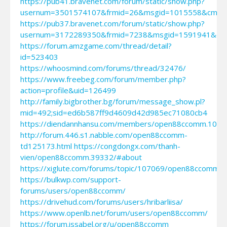
https://pub41.bravenet.com/forum/static/show.php?
usernum=3501574107&frmid=26&msgid=1015558&cmd
https://pub37.bravenet.com/forum/static/show.php?
usernum=3172289350&frmid=7238&msgid=1591941&c
https://forum.amzgame.com/thread/detail?
id=523403
https://whoosmind.com/forums/thread/32476/
https://www.freebeg.com/forum/member.php?
action=profile&uid=126499
http://family.bigbrother.bg/forum/message_show.pl?
mid=492;sid=ed6b587ff9d4609d42d985ec71080cb4
https://diendannhansu.com/members/open88ccomm.1019
http://forum.446.s1.nabble.com/open88ccomm-
td125173.html
https://congdongx.com/thanh-
vien/open88ccomm.39332/#about
https://xiglute.com/forums/topic/107069/open88ccomm/
https://bulkwp.com/support-
forums/users/open88ccomm/
https://drivehud.com/forums/users/hribarliisa/
https://www.openlb.net/forum/users/open88ccomm/
https://forum.issabel.org/u/open88ccomm