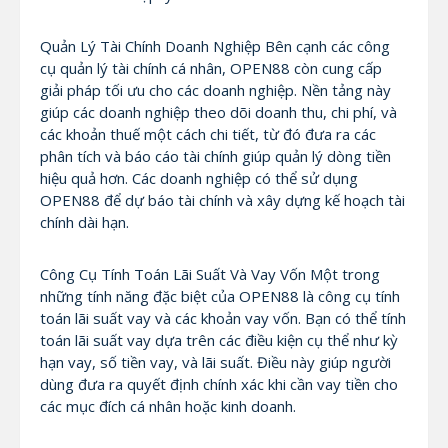
Quản Lý Tài Chính Doanh Nghiệp Bên cạnh các công
cụ quản lý tài chính cá nhân, OPEN88 còn cung cấp
giải pháp tối ưu cho các doanh nghiệp. Nền tảng này
giúp các doanh nghiệp theo dõi doanh thu, chi phí, và
các khoản thuế một cách chi tiết, từ đó đưa ra các
phân tích và báo cáo tài chính giúp quản lý dòng tiền
hiệu quả hơn. Các doanh nghiệp có thể sử dụng
OPEN88 để dự báo tài chính và xây dựng kế hoạch tài
chính dài hạn.
Công Cụ Tính Toán Lãi Suất Và Vay Vốn Một trong
những tính năng đặc biệt của OPEN88 là công cụ tính
toán lãi suất vay và các khoản vay vốn. Bạn có thể tính
toán lãi suất vay dựa trên các điều kiện cụ thể như kỳ
hạn vay, số tiền vay, và lãi suất. Điều này giúp người
dùng đưa ra quyết định chính xác khi cần vay tiền cho
các mục đích cá nhân hoặc kinh doanh.