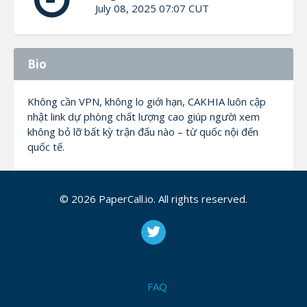
July 08, 2025 07:07 CUT
Bio
Không cần VPN, không lo giới hạn, CAKHIA luôn cập
nhật link dự phòng chất lượng cao giúp người xem
không bỏ lỡ bất kỳ trận đấu nào – từ quốc nội đến
quốc tế.
Thông tin liên hệ:
© 2026 PaperCall.io. All rights reserved.
Thương hiệu: CAKHIA
Website: https://www.pandora-charmsoutlet.us.com/
FAQ
Email: contact@pandora-charmsoutlet.us.com