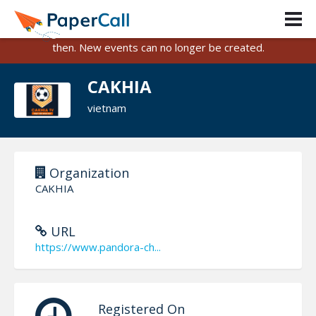
PaperCall is shutting down on August 31, 2026.
Existing events and submissions will remain available until
then. New events can no longer be created.
CAKHIA
vietnam
Organization
CAKHIA
URL
https://www.pandora-ch...
Registered On