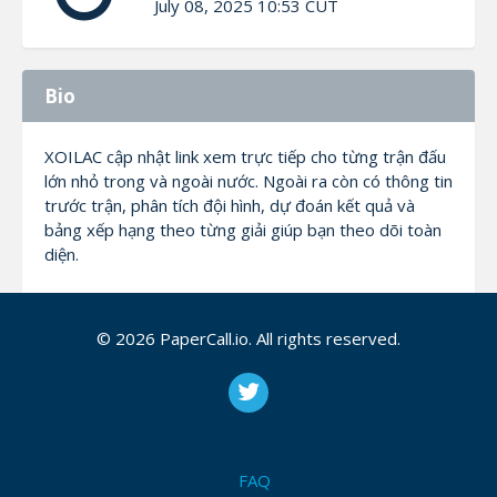
July 08, 2025 10:53 CUT
Bio
XOILAC cập nhật link xem trực tiếp cho từng trận đấu
lớn nhỏ trong và ngoài nước. Ngoài ra còn có thông tin
trước trận, phân tích đội hình, dự đoán kết quả và
bảng xếp hạng theo từng giải giúp bạn theo dõi toàn
diện.
Thông tin liên hệ:
© 2026 PaperCall.io. All rights reserved.
Thương hiệu: XOILAC
Website: https://www.pandorajewellerys.us.com/
FAQ
Email: contact@pandorajewellerys.us.com