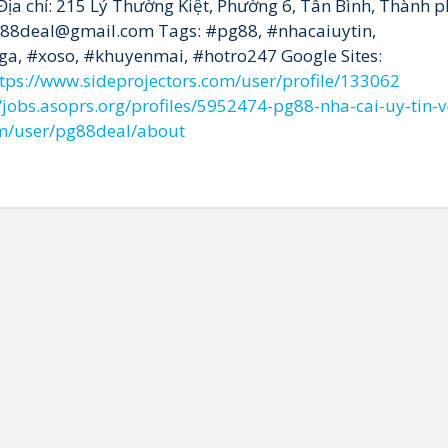
Địa chỉ: 215 Lý Thường Kiệt, Phường 6, Tân Bình, Thành 
g88deal@gmail.com Tags: #pg88, #nhacaiuytin,
ga, #xoso, #khuyenmai, #hotro247 Google Sites:
tps://www.sideprojectors.com/user/profile/133062
//jobs.asoprs.org/profiles/5952474-pg88-nha-cai-uy-tin-v
om/user/pg88deal/about