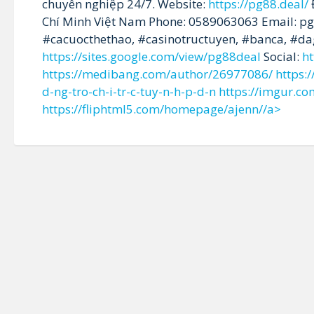
chuyên nghiệp 24/7. Website:
https://pg88.deal/
Chí Minh Việt Nam Phone: 0589063063 Email: p
#cacuocthethao, #casinotructuyen, #banca, #da
https://sites.google.com/view/pg88deal
Social:
ht
https://medibang.com/author/26977086/
https:
d-ng-tro-ch-i-tr-c-tuy-n-h-p-d-n
https://imgur.c
https://fliphtml5.com/homepage/ajenn//a>