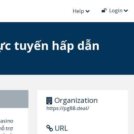
Login
Help
rực tuyến hấp dẫn
Organization
https://pg88.deal/
casino
URL
hỗ trợ