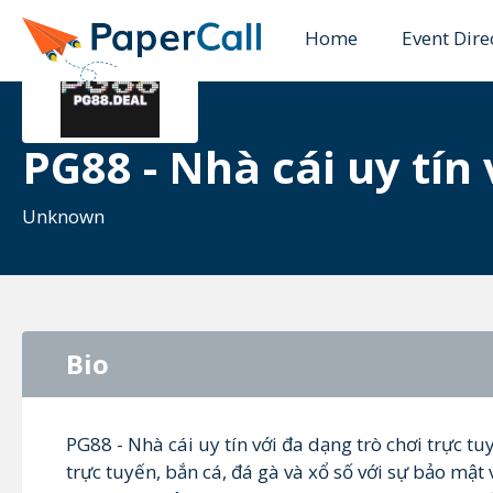
Home
Event Dire
PG88 - Nhà cái uy tín
Unknown
Bio
PG88 - Nhà cái uy tín với đa dạng trò chơi trực t
trực tuyến, bắn cá, đá gà và xổ số với sự bảo mật