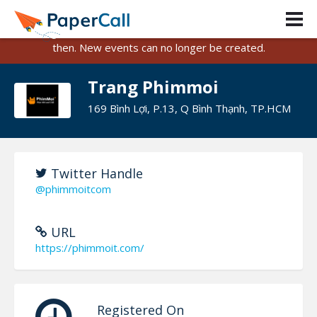
PaperCall is shutting down on August 31, 2026.
Existing events and submissions will remain available until
then. New events can no longer be created.
Trang Phimmoi
169 Bình Lợi, P.13, Q Bình Thạnh, TP.HCM
Twitter Handle
@phimmoitcom
URL
https://phimmoit.com/
Registered On