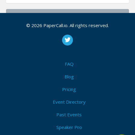
Bio
© 2026 PaperCall.io. All rights reserved.
Pkwin là nhà cái uy tín đến từ Costa Rica, được cấp
phép bởi CEZA – đảm bảo minh bạch và an toàn. Nền
tảng này cung cấp đa dạng trò chơi như cá cược thể
thao, nổ hũ, bắn cá và game bài đổi thưởng. Đặc biệt,
người chơi mới được tặng ngay 188.000 VNĐ khi đăng
FAQ
ký và nạp tiền lần đầu, cùng hàng loạt ưu đãi hấp dẫn
như hoàn trả mỗi ngày, quà điểm danh, thưởng tháng,
Blog
và phần thưởng bí ẩn lên đến hàng tỷ đồng. Tham gia
Pkwin ngay hôm nay để nhận ưu đãi khủng và tận
Pricing
hưởng trải nghiệm giải trí đỉnh cao! Thông tin liên hệ: -
Địa chỉ: 75/6A Đường Đoàn Văn Bơ, Phường 14, Quận
Event Directory
4, TPHCM - Email: pkwinuscom@gmail.com -
Website: https://pkwin.us.com/ - Hotline:
Past Events
0938.495.936 #pkwinuscom #pkwin #nhacaipkwin
#linkvaopkwin
Speaker Pro