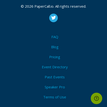
Jasa Penjildan dan fotocopy, Setiap jenis layanan
© 2026 PaperCall.io. All rights reserved.
cetak ini dapat disesuaikan dengan kebutuhan dan
keinginan klien, baik untuk kebutuhan personal
maupun bisnis.
FAQ
Blog
Pricing
Event Directory
Past Events
Speaker Pro
Terms of Use