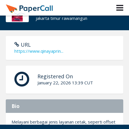
qinaya printing
jakarta timur rawamangun
URL
https://www.qinayaprin...
Registered On
January 22, 2026 13:39 CUT
Bio
Melayani berbagai jenis layanan cetak, seperti offset
printing, large format printing, dan cetak sablon DTF,