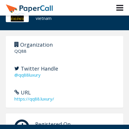
QQ88 luxury
vietnam
Organization
QQ88
Twitter Handle
@qq88luxury
URL
https://qq88.luxury/
Registered On