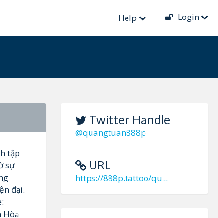
Login
Help
Twitter Handle
@quangtuan888p
nh tập
URL
ờ sự
ang
https://888p.tattoo/qu...
ện đại.
:
n Hòa