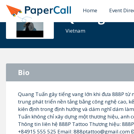
Home
Event Dire
Quang Tuấ
Vietnam
Bio
Quang Tuấn gây tiếng vang lớn khi đưa 888P từ m
trung phát triển nền tảng bằng công nghệ cao, kết
kiên định trong định hướng và dám nghĩ dám làm, 
Tuấn không chỉ xây dựng một thương hiệu, anh cò
Thông tin liên hệ 888P Tattoo Thương hiệu: 888P
+84915 555 525 Email: 888ptattoo@gmail.com Đ