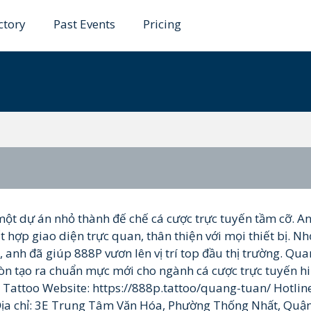
ctory
Past Events
Pricing
n
ột dự án nhỏ thành đế chế cá cược trực tuyến tầm cỡ. A
 hợp giao diện trực quan, thân thiện với mọi thiết bị. Nh
anh đã giúp 888P vươn lên vị trí top đầu thị trường. Qu
n tạo ra chuẩn mực mới cho ngành cá cược trực tuyến hi
 Tattoo Website: https://888p.tattoo/quang-tuan/ Hotline
ịa chỉ: 3E Trung Tâm Văn Hóa, Phường Thống Nhất, Quậ