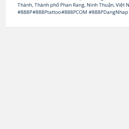
Thành, Thành phố Phan Rang, Ninh Thuận, Việt N
#888P#888Ptattoo#888PCOM #888PDangNhap