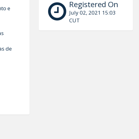
Registered On
to e
July 02, 2021 15:03
CUT
as
as de