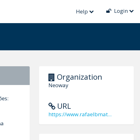
Login
Help
Organization
Neoway
ões:
URL
https://www.rafaelbmat...
na