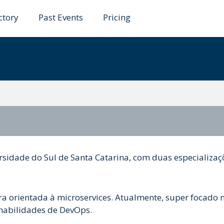
ctory
Past Events
Pricing
eus
idade do Sul de Santa Catarina, com duas especializaç
a orientada à microservices. Atualmente, super focado 
habilidades de DevOps.