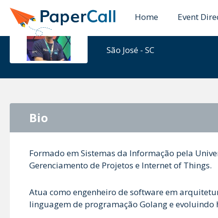
Home
Event Dire
Rafael Mat
São José - SC
Bio
Formado em Sistemas da Informação pela Univers
Gerenciamento de Projetos e Internet of Things.
Atua como engenheiro de software em arquitetur
linguagem de programação Golang e evoluindo 