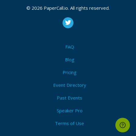
về RIKVIP một cách khách quan và dễ hiểu. Website :
© 2026 PaperCall.io. All rights reserved.
https://rikvip1.online/tac-gia/
FAQ
Blog
Pricing
Event Directory
Past Events
Speaker Pro
Terms of Use