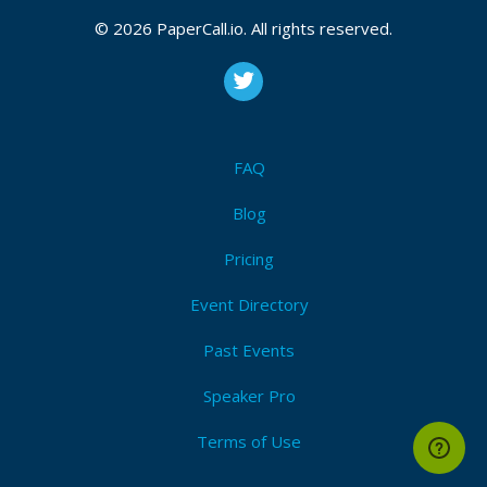
Bio
© 2026 PaperCall.io. All rights reserved.
RIO Esportes oferece um ambiente de apostas
online profissional, com odds atraentes e um amplo
banco de dados de campeonatos. A casa de apostas
RIO é desenvolvida com tecnologia moderna,
permitindo acesso rápido e alta segurança. A
FAQ
interface amigável e estatísticas transparentes
Blog
ajudam os usuários a acompanhar, analisar e
escolher as apostas mais eficazes.
Pricing
https://riobett.com.br/esportes/
Event Directory
Past Events
Speaker Pro
Terms of Use