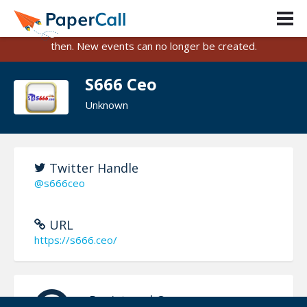
PaperCall is shutting down on August 31, 2026.
Existing events and submissions will remain available until
then. New events can no longer be created.
S666 Ceo
Unknown
Twitter Handle
@s666ceo
URL
https://s666.ceo/
Registered On