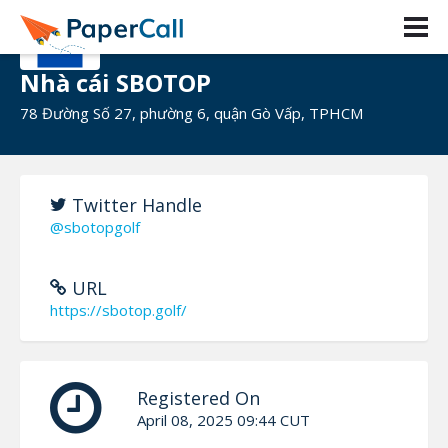
Nhà cái SBOTOP
78 Đường Số 27, phường 6, quận Gò Vấp, TPHCM
Twitter Handle
@sbotopgolf
URL
https://sbotop.golf/
Registered On
April 08, 2025 09:44 CUT