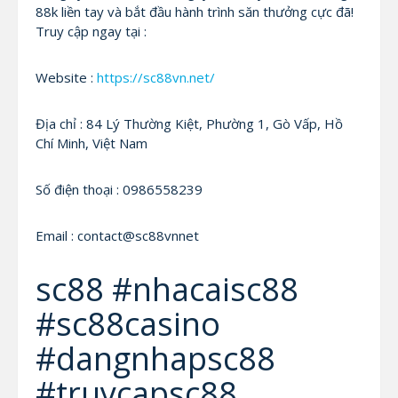
88k liền tay và bắt đầu hành trình săn thưởng cực đã!
Truy cập ngay tại :
Website :
https://sc88vn.net/
Địa chỉ : 84 Lý Thường Kiệt, Phường 1, Gò Vấp, Hồ
Chí Minh, Việt Nam
Số điện thoại : 0986558239
Email : contact@sc88vnnet
sc88 #nhacaisc88
#sc88casino
#dangnhapsc88
#truycapsc88