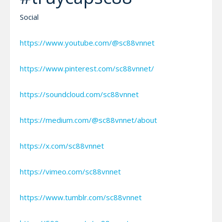
Social
https://www.youtube.com/@sc88vnnet
https://www.pinterest.com/sc88vnnet/
https://soundcloud.com/sc88vnnet
https://medium.com/@sc88vnnet/about
https://x.com/sc88vnnet
https://vimeo.com/sc88vnnet
https://www.tumblr.com/sc88vnnet