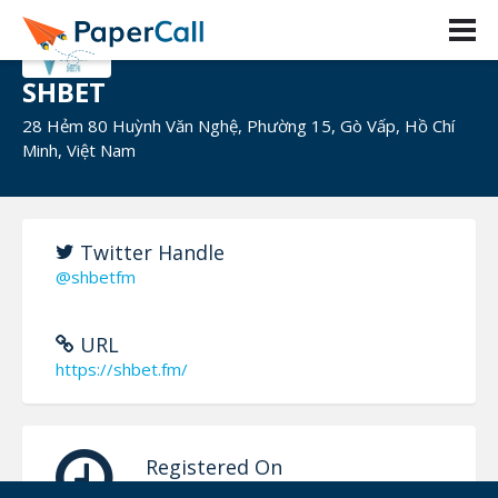
SHBET
28 Hẻm 80 Huỳnh Văn Nghệ, Phường 15, Gò Vấp, Hồ Chí
Minh, Việt Nam
Twitter Handle
@shbetfm
URL
https://shbet.fm/
Registered On
August 28, 2025 14:31 CUT