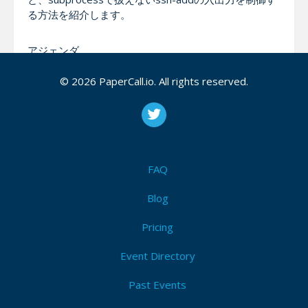
る方法を紹介します。
アジェンダ
© 2026 PaperCall.io. All rights reserved.
sshhの紹介
外部コマンドを起動するsubprocessパッケージ
の紹介
os.systemやos.spawnとの違い
外部コマンドの標準出力を効率的にストリーミ
ング処理する
FAQ
PIPEによる外部コマンドの対話的な制御
標準入出力で扱えないsshコマンドのパスフレー
Blog
ズ入力の制御
Pricing
Event Directory
Notes
Past Events