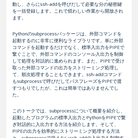
動し、さらにssh-addを呼びだして必要な分の秘密鍵
を一括登録します。これで煩わしい作業から開放され
ます。
Pythonのsubprocessパッケージは、外部コマンドを
起動するのに非常に便利なライブラリです。単に外部
コマンドを起動するだけでなく、標準入出力をPIPEで
繋ぐことで、外部コマンドのコンソール入出力を制御
して処理を対話的に進められます。また、PIPEで受け
取った外部コマンドの出力をストリーミング処理し
て、順次処理することもできます。ssh-addコマンド
もsubprocessで呼びだしてパスフレーズをPIPEで渡
すつもりでしたが、これは簡単ではありませんでし
た。
このトークでは、subprocessについて概要を紹介し、
起動したプログラムの標準入出力とPythonをPIPEで繋
ぎ対話的に入出力する方法を紹介します。そして、
PIPEの出力を効率的にストリーミング処理する方法
と、subprocessで扱えないssh-addの入出力を制御す