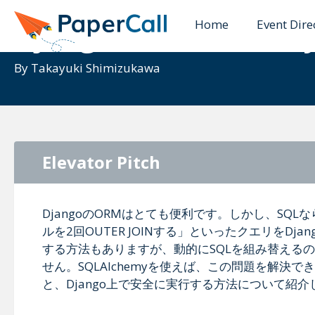
Home
Event Dire
Django + SQLAlch
By
Takayuki Shimizukawa
Elevator Pitch
DjangoのORMはとても便利です。しかし、SQLな
ルを2回OUTER JOINする」といったクエリをDja
する方法もありますが、動的にSQLを組み替えるのが難
せん。SQLAlchemyを使えば、この問題を解決でき
と、Django上で安全に実行する方法について紹介