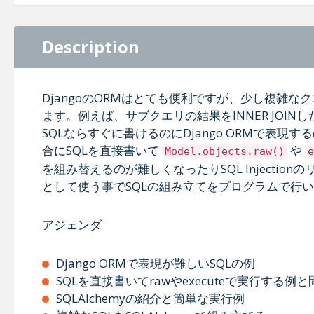
Description
DjangoのORMはとても便利ですが、少し複雑
ます。例えば、サブクエリの結果をINNER JOINし
SQLならすぐに書けるのにDjango ORMで表
合にSQLを直接書いて
や
Model.objects.raw()
e
を組み替えるのが難しくなったりSQL Injection
として使う事でSQLの組み立てをプログラムで行い
アジェンダ
Django ORMで表現が難しいSQLの例
SQLを直接書いてrawやexecuteで実行する例
SQLAlchemyの紹介と簡単な実行例