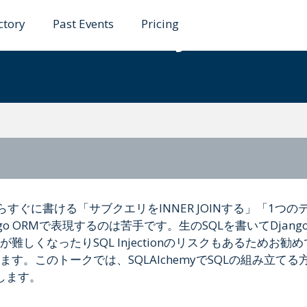
ctory
Past Events
Pricing
emy: シンプルWay
らすぐに書ける「サブクエリをINNER JOINする」「1つの
ngo ORMで表現するのは苦手です。生のSQLを書いてDjang
しくなったりSQL Injectionのリスクもあるためお勧
ます。このトークでは、SQLAlchemyでSQLの組み立てる
します。