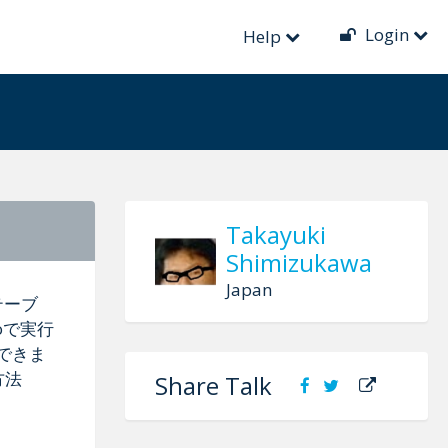
Login
Help
Takayuki
Shimizukawa
Japan
テーブ
oで実行
めできま
方法
Share Talk