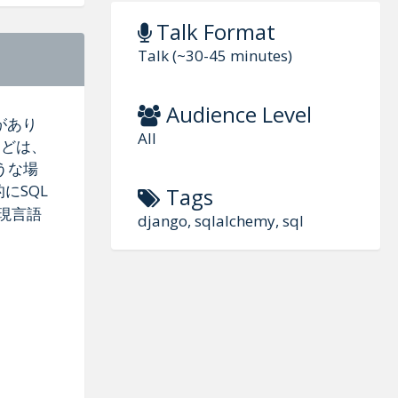
Talk Format
Talk (~30-45 minutes)
Audience Level
があり
All
などは、
うな場
にSQL
Tags
表現言語
django, sqlalchemy, sql