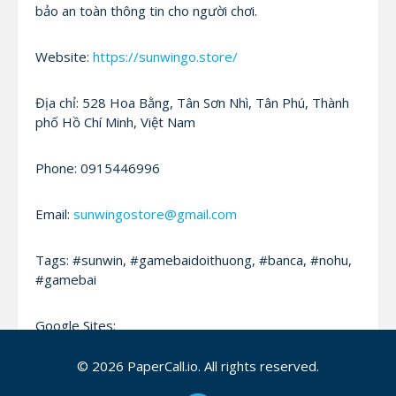
bảo an toàn thông tin cho người chơi.
Website:
https://sunwingo.store/
Địa chỉ: 528 Hoa Bằng, Tân Sơn Nhì, Tân Phú, Thành
phố Hồ Chí Minh, Việt Nam
Phone: 0915446996
Email:
sunwingostore@gmail.com
Tags: #sunwin, #gamebaidoithuong, #banca, #nohu,
#gamebai
Google Sites:
https://sites.google.com/view/sunwingostore
© 2026 PaperCall.io. All rights reserved.
Social: