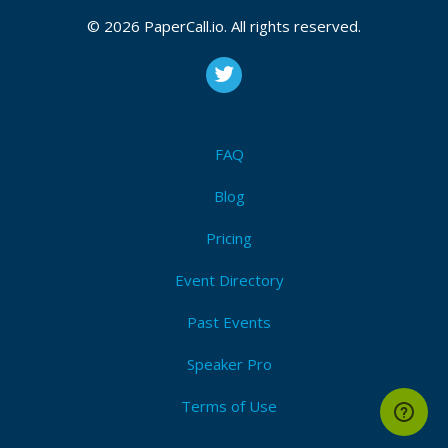
hàng đầu nhờ công nghệ SSL tiên tiến. Hỗ trợ đa dạng
© 2026 PaperCall.io. All rights reserved.
loại hình từ cá độ bóng đá, sòng bạc trực tuyến đến
đá gà kịch tính, kèm tỷ lệ thưởng cạnh tranh. Khuyến
mãi hấp dẫn như tặng 100% lần nạp đầu, hoàn tiền
hàng tuần, phù hợp cho cả người mới bắt đầu. Đăng ký
tại đường link mới nhất https://sv3688.cc/ để nhận
quà!
FAQ
Blog
Thông Tin Liên Hệ: Thương hiệu: sv368 Website:
https://sv3688.cc/ Phone: 0325 733 891 Email:
Pricing
admin@sv3688.cc Địa chỉ: 15 Yên Thế, Phường 2, Tân
Bình, Hồ Chí Minh 700000, Việt Nam Hashtag:
Event Directory
#sv368 #sv368casino #Sv3688cc
Past Events
Speaker Pro
Terms of Use