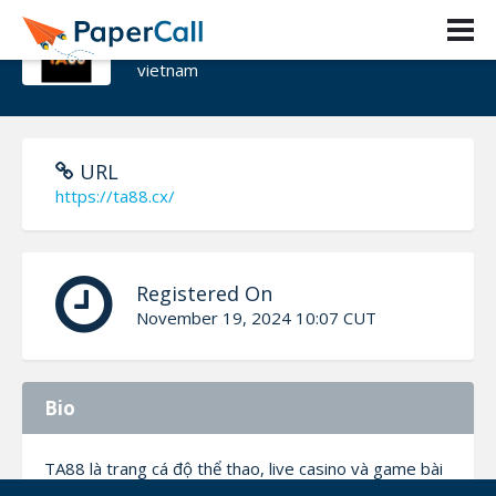
TA88
vietnam
URL
https://ta88.cx/
Registered On
November 19, 2024 10:07 CUT
Bio
TA88 là trang cá độ thể thao, live casino và game bài
uy tín hàng đầu hiện nay, nổi bật với tỷ lệ kèo đa dạng