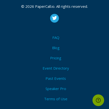
và giao diện hiện đại. Nhà cái này cung cấp dịch vụ nạp
© 2026 PaperCall.io. All rights reserved.
tiền bảo mật, không lộ danh tính và quy trình nạp tiền
cực nhanh, mang đến trải nghiệm cá cược an toàn và
tiện lợi cho người chơi. Tên Công Ty: TA88 Email:
ta88cx@gmail.com Địa chỉ: M10 Lê Hoàng Phái,
Phường 17, Gò Vấp, Hồ Chí Minh, Việt Nam Điện thoại:
0963434525 Website: https://ta88.cx/ Zipcode:
FAQ
70000 Hashtags: #ta88cx #ta88
Blog
Pricing
Event Directory
Past Events
Speaker Pro
Terms of Use