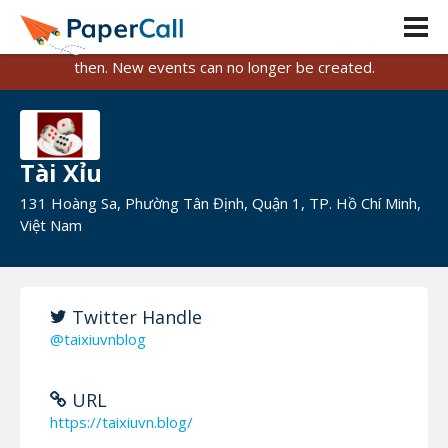
PaperCall is shutting down on August 31, 2026.
Existing events and submissions will remain available until
then. New events can no longer be created.
Tài Xỉu
131 Hoàng Sa, Phường Tân Định, Quận 1, TP. Hồ Chí Minh,
Việt Nam
Twitter Handle
@taixiuvnblog
URL
https://taixiuvn.blog/