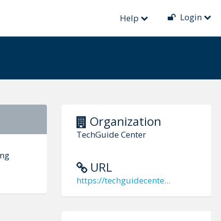
Login
Help
Organization
TechGuide Center
âng
URL
https://techguidecente...