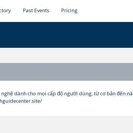
ctory
Past Events
Pricing
Center
 nghệ dành cho mọi cấp độ người dùng, từ cơ bản đến n
chguidecenter.site/