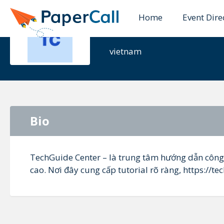
Home
Event Dire
TechGuide 
vietnam
Bio
TechGuide Center – là trung tâm hướng dẫn công
cao. Nơi đây cung cấp tutorial rõ ràng, https://te