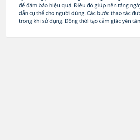
để đảm bảo hiệu quả. Điều đó giúp nền tảng ng
dẫn cụ thể cho người dùng. Các bước thao tác đượ
trong khi sử dụng. Đồng thời tạo cảm giác yên tâ