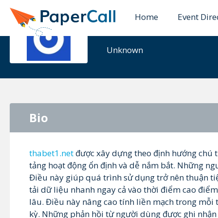
Home
Event Dire
Thabet
Unknown
Bio
thabet1.net
được xây dựng theo định hướng chú t
tảng hoạt động ổn định và dễ nắm bắt. Những ngườ
Điều này giúp quá trình sử dụng trở nên thuận ti
tải dữ liệu nhanh ngay cả vào thời điểm cao điể
lâu. Điều này nâng cao tính liền mạch trong mỗi t
kỳ. Những phản hồi từ người dùng được ghi nhận v