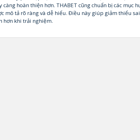
ày càng hoàn thiện hơn. THABET cũng chuẩn bị các mục 
c mô tả rõ ràng và dễ hiểu. Điều này giúp giảm thiểu sai
m hơn khi trải nghiệm.