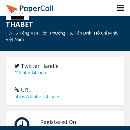
THABET
17/18 Tống Văn Hên, Phường 15, Tân Bình, Hồ Chí Minh,
Việt Nam
Twitter Handle
@thabetkitchen
URL
https://thabet.kitchen/
Registered On
July 31, 2024 00:39 CUT