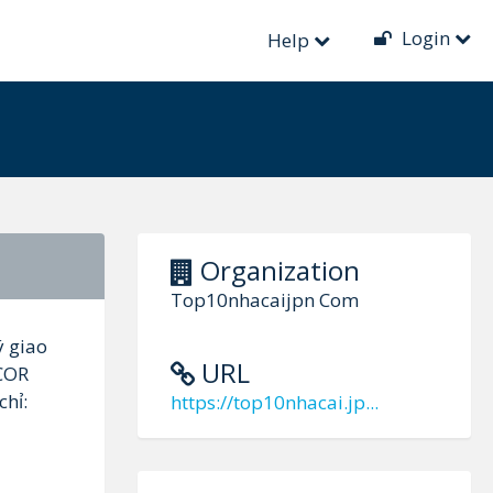
Login
Help
Organization
Top10nhacaijpn Com
ý giao
URL
GCOR
chỉ:
https://top10nhacai.jp...