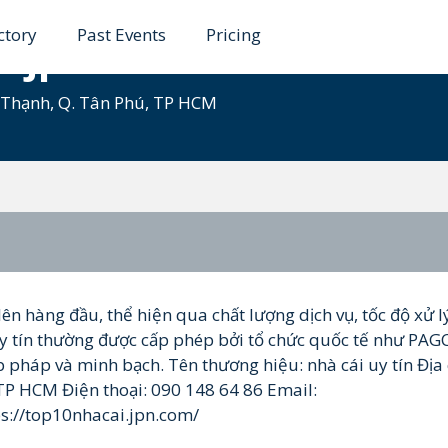
ctory
Past Events
Pricing
aijpn Com
 Thạnh, Q. Tân Phú, TP HCM
 lên hàng đầu, thể hiện qua chất lượng dịch vụ, tốc độ xử l
 uy tín thường được cấp phép bởi tổ chức quốc tế như PA
pháp và minh bạch. Tên thương hiệu: nhà cái uy tín Địa 
TP HCM Điện thoại: 090 148 64 86 Email:
://top10nhacai.jpn.com/