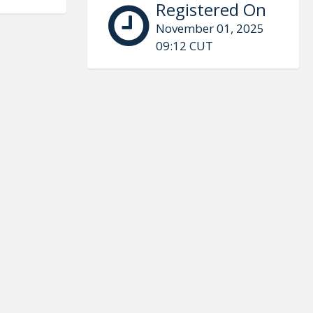
Registered On
November 01, 2025
09:12 CUT