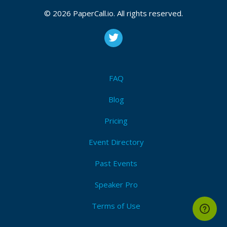
© 2026 PaperCall.io. All rights reserved.
Bio
Nếu bạn là người đam mê bóng đá, chắc chắn không
thể bỏ qua các trang cá cược bóng đá uy tín hiện nay.
FAQ
Tại đây, người chơi không chỉ được theo dõi những
trận cầu đỉnh cao mà còn có cơ hội kiếm thêm thu
Blog
nhập từ việc dự đoán kết quả chính xác. Tên thương
Pricing
hiệu: trang cá cược bóng đá Địa chỉ: 34 đường 22, Linh
Đông, Thủ Đức, TP.HCM Điện thoại: 0934 022 900
Event Directory
Email: trangcacuocbongdalondon@gmail.com Trang
web: https://trangcacuocbongda.london/
Past Events
Speaker Pro
Terms of Use