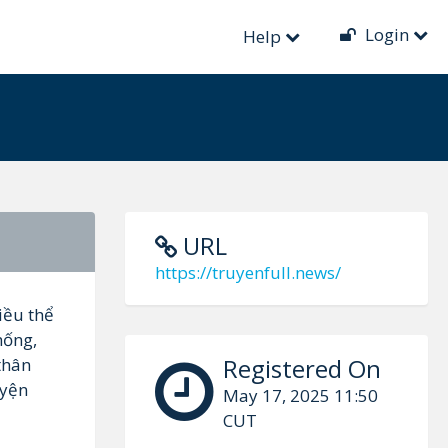
Login
Help
URL
https://truyenfull.news/
iều thể
hống,
Registered On
 thân
uyện
May 17, 2025 11:50
CUT