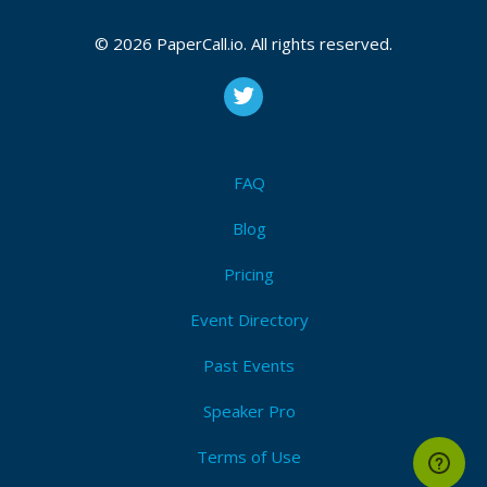
August 27, 2025 18:08 CUT
© 2026 PaperCall.io. All rights reserved.
Bio
Theo dõi tỷ số bóng đá trực tuyến luôn là nhu cầu
FAQ
thiết yếu của người hâm mộ, đặc biệt trong những
trận cầu hấp dẫn thuộc Ngoại Hạng Anh, Cúp C1, La
Blog
Liga hay Serie A. Với việc cập nhật tỉ số bóng đá nhanh
chóng và chính xác, người xem có thể nắm bắt diễn
Pricing
biến từng phút, từ bàn thắng, thẻ phạt cho đến kết
quả cuối cùng. Tên thương hiệu: tỷ số bóng đá Địa chỉ:
Event Directory
102 Nguyễn Quý Anh, Tân Sơn Nhì, Tân Phú, Hồ Chí
Minh, Việt Nam Điện thoại: 09280207894 Email:
Past Events
tysobongdaclub@gmail.com Trang web:
https://tysobongda.club/
Speaker Pro
Terms of Use