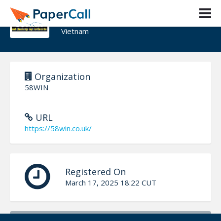
ukwinconinfo
Vietnam
Organization
58WIN
URL
https://58win.co.uk/
Registered On
March 17, 2025 18:22 CUT