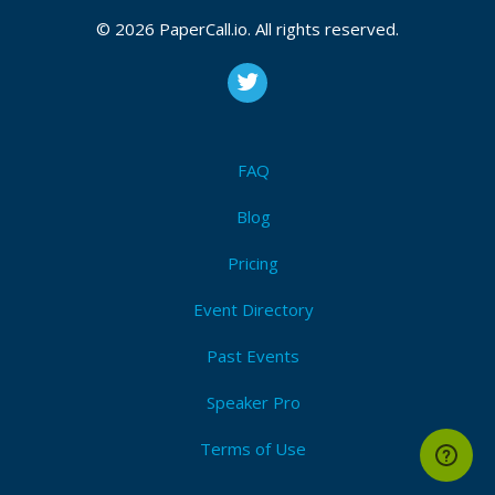
Bio
© 2026 PaperCall.io. All rights reserved.
58WIN Một trong các nền tảng cá độ uy tín hàng đầu
thị trường, chuyên đem lại nhiều trò chơi hấp dẫn khác
nhau Cụ thể, hội viên hãy tham khảo chuyên mục sau
Thông tin chi tiết: Website: https://58win.co.uk/ Địa
FAQ
chỉ: 339/19 Đ. Đỗ Đăng Tuyển, An Nhơn Tây, Củ Chi,
Blog
Hồ Chí Minh, Việt Nam Email: 58win.co.uk@gmail.com
Phone: +84933880054 #58win #nhacai58win
Pricing
#vn58win #trangchu58wi
Event Directory
Past Events
Speaker Pro
Terms of Use