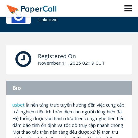
Usbet
Unknown
Registered On
November 11, 2025 02:19 CUT
Bio
usbet
là nền tảng trực tuyến hướng đến việc cung cấp
trải nghiệm tiện ích toàn diện cho người dùng hiện đại
Hệ thống được vận hành dựa trên công nghệ tiên tiến
đảm bảo tính ổn định và tốc độ truy cập nhanh chóng
Mọi thao tác trên nền tảng đều được xử lý trơn tru