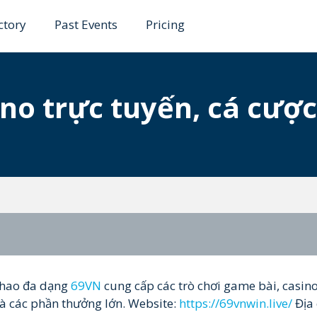
ctory
Past Events
Pricing
ino trực tuyến, cá cượ
 thao đa dạng
69VN
cung cấp các trò chơi game bài, casino
và các phần thưởng lớn. Website:
https://69vnwin.live/
Địa 