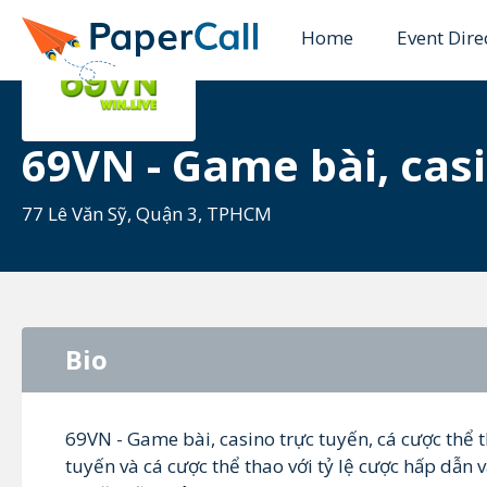
Home
Event Dire
69VN - Game bài, cas
77 Lê Văn Sỹ, Quận 3, TPHCM
Bio
69VN - Game bài, casino trực tuyến, cá cược thể
tuyến và cá cược thể thao với tỷ lệ cược hấp dẫn 