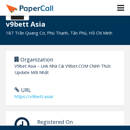
v9bett Asia
187 Trần Quang Cơ, Phú Thạnh, Tân Phú, Hồ Chí Minh
Organization
V9bet Asia – Link Nhà Cái V9bet.COM Chính Thức
Update Mới Nhất
URL
https://v9bett.asia/
Registered On
October 11, 2025 09:24 CUT