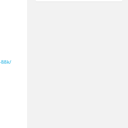
-88k/