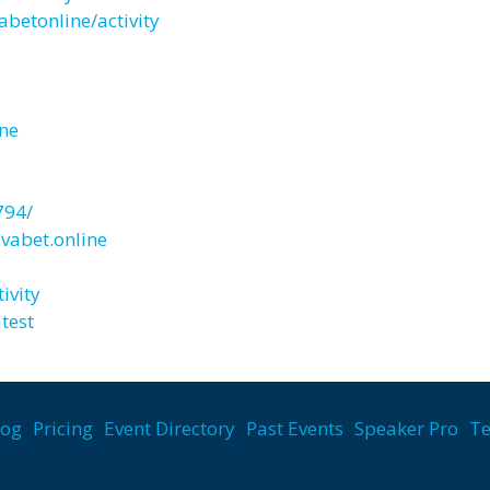
abetonline/activity
ne
794/
vabet.online
ivity
test
log
Pricing
Event Directory
Past Events
Speaker Pro
Te